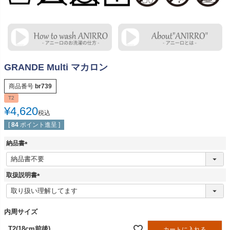
GRANDE Multi マカロン
商品番号
br739
T2
¥
4,620
税込
[
84
ポイント進呈 ]
納品書
(
必
須
取扱説明書
)
(
必
須
内周サイズ
)
T2(18cm前後)
カートに入れる