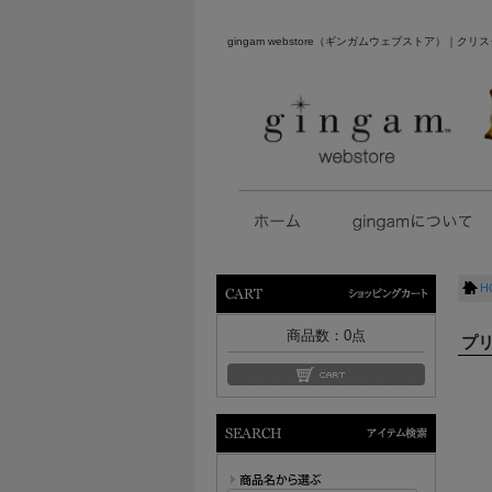
gingam webstore（ギンガムウェブストア）
H
ショッピングカート
商品数：
0
点
プ
アイテム検索