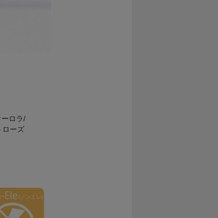
ーロラ/
トローズ