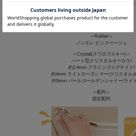
＜Rubber＞
ノンエレ ピンクベージュ
＜Crystal(スワロフスキー)＞
ハート型クリスタルオーロラ/
約2.4mm フラミンゴイグナイト/
約4mm ライトローズシマー/クリスタルオ
約5mm パールゴールデンシャドー/ライ
＜配列＞
固定配列