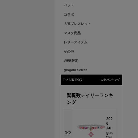
ペット
コラボ
３連ブレスレット
マスク商品
レザーアイテム
その他
WEB限定
gingam Select
人気ランキング
閲覧数デイリーランキ
ング
202
6
Au
1位
gus
t/Fl