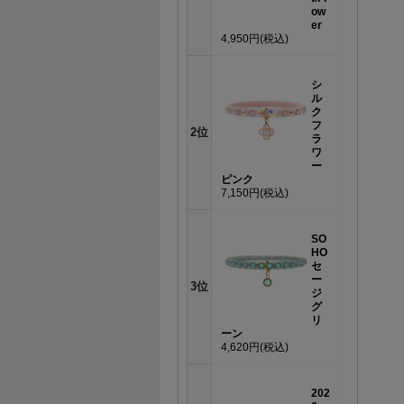
ow
er
4,950円
(税込)
シ
ル
ク
フ
2位
ラ
ワ
ー
ピンク
7,150円
(税込)
SO
HO
セ
ー
3位
ジ
グ
リ
ーン
4,620円
(税込)
202