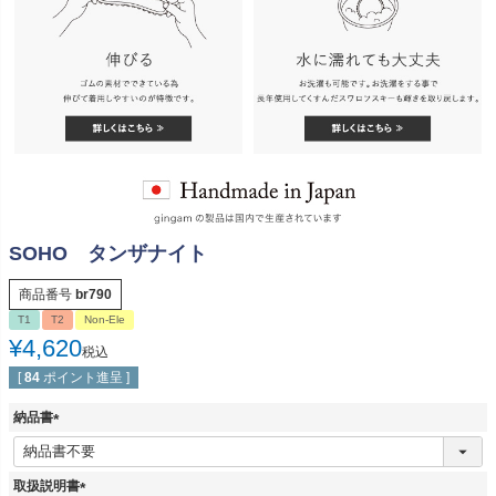
SOHO タンザナイト
商品番号
br790
T1
T2
Non-Ele
¥
4,620
税込
[
84
ポイント進呈 ]
納品書
(
必
須
取扱説明書