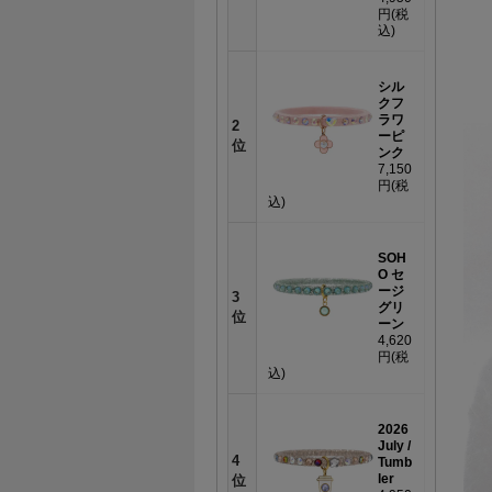
円
(税
込)
シル
クフ
ラワ
2
ーピ
位
ンク
7,150
円
(税
込)
SOH
O セ
ージ
3
グリ
位
ーン
4,620
円
(税
込)
2026
July /
4
Tumb
ler
位