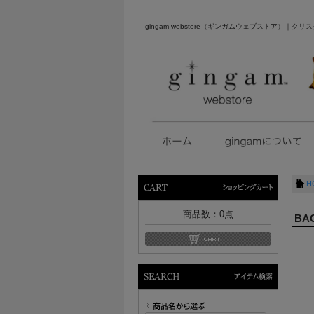
gingam webstore（ギンガムウェブストア）
H
ショッピングカート
商品数：
0
点
BA
アイテム検索