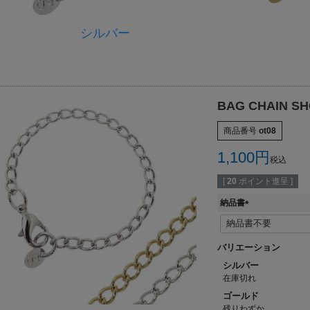
シルバー
BAG CHAIN 
商品番号
ot08
1,100
税込
[
20
ポイント進呈 ]
納品書
(
必
須
バリエーション
)
シルバー
在庫切れ
ゴールド
残りわずか