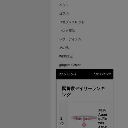
ペット
コラボ
３連ブレスレット
マスク商品
レザーアイテム
その他
WEB限定
gingam Select
人気ランキング
閲覧数デイリーランキ
ング
2026
Augu
1
st/Flo
wer
位
4,950