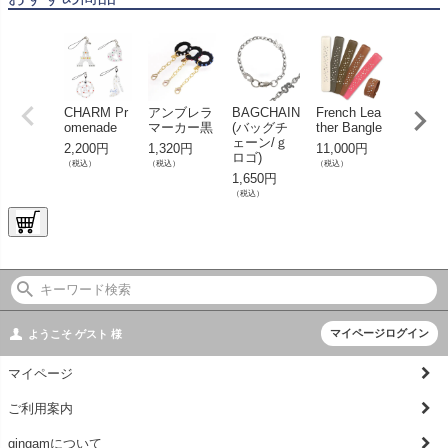
CHARM Pr
アンブレラ
BAGCHAIN
French Lea
メガネ
omenade
マーカー黒
(バッグチ
ther Bangle
ラップ
ェーン/ｇ
2,200円
1,320円
11,000円
2,750円
ロゴ)
（税込）
（税込）
（税込）
（税込）
1,650円
（税込）
マイページログイン
ようこそ
ゲスト
様
マイページ
ご利用案内
gingamについて