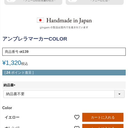
アンブレラマーカーCOLOR
商品番号
ot139
¥
1,320
税込
[
24
ポイント進呈 ]
納品書
(
必
須
)
Color
イエロー
カートに入れる