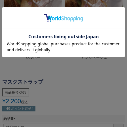
シルバー
ピンクベージュ
マスクストラップ
商品番号
ot65
¥
2,200
税込
[
40
ポイント進呈 ]
納品書
(