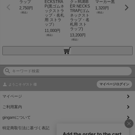
ラップ
ECKSTRA
ク＞RUBB
マーカー黒
ク
P(黒ゴムネ
ER NECKS
2,750円
1,320円
2,750円
ックストラ
TRAP(ゴム
（税込）
（税込）
（税込）
ップ・名札
ネックスト
用 ストラ
ラップ・名
ップ）
札用 スト
ラップ)
11,000円
13,200円
（税込）
（税込）
マイページログイン
ようこそ
ゲスト
様
マイページ
ご利用案内
gingamについて
特定商取引法に基づく表記