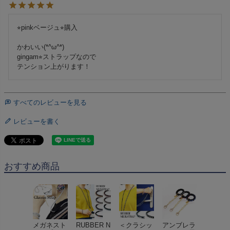
⭐︎pinkベージュ⭐︎購入

かわいい(*^ω^*)   

gingam⭐︎ストラップなので

テンション上がります！
すべてのレビューを見る
レビューを書く
おすすめ商品
メガネスト
RUBBER N
＜クラシッ
アンブレラ
立体布