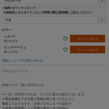
必
須
<無料>ギフトラッピング
)
※他商品とまとめてラッピング希望の際は通信欄にご記入ください
(
必
須
カラー
)
シルバー
カートに入れる
残りわずか
ピンクベージュ
カートに入れる
残りわずか
商品についてのお問い合わせ
マスクストラップ
本体サイズ：長さ 約74.5ｃm
※一点一点手作りのため、サイズに多少の差がございます。
※商品画像はできる限り実物の色に近づけるように
徹底しておりますが、お使いのモニターの設定や
お部屋の照明等により実際の商品と多少色味が