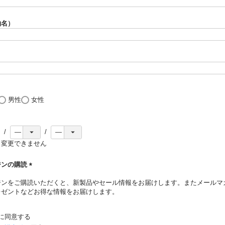
(
必
須
物名）
)
必
須
男性
女性
と変更できません
ジンの購読
(
ジンをご購読いただくと、新製品やセール情報をお届けします。またメールマ
必
レゼントなどお得な情報をお届けします。
須
)
に同意する