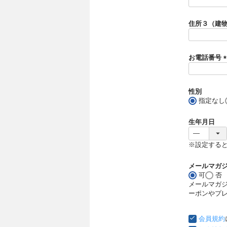
住所３（建
お電話番号
(
性別
)
指定なし
生年月日
※設定する
メールマガ
可
否
メールマガ
ーポンやプ
会員規約