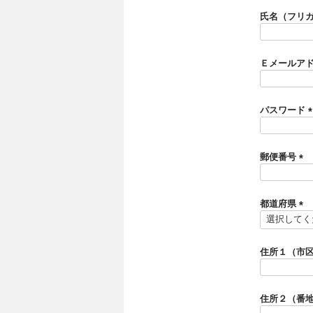
須
氏名（フリ
)
Ｅメールア
パスワード
(
郵便番号
)
(
必
須
都道府県
)
(
必
須
住所１（市
)
住所２（番