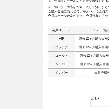
会員限定セールなどお得な情報をお届
気になる商品をお気に入り一覧にまと
ご購入金額にあわせて、毎月xx日に会員
会員ステージがあがると、会員特典もアッ
会員ステージ
ステージ設
VIP
過去12ヶ月購入金額2
プラチナ
過去12ヶ月購入金額1
ゴールド
過去12ヶ月購入金額5
シルバー
過去12ヶ月購入金額3
メンバー
会員登録
氏名
(
必