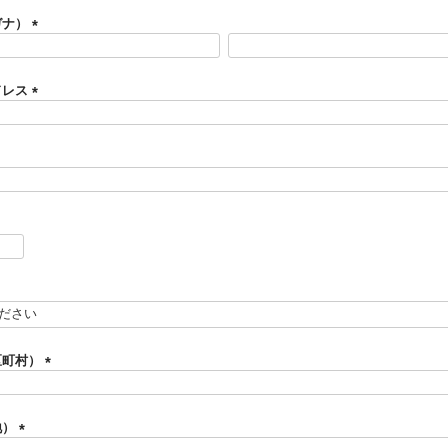
ガナ）
(
必
須
ドレス
)
(
必
須
)
必
須
区町村）
(
必
須
地）
)