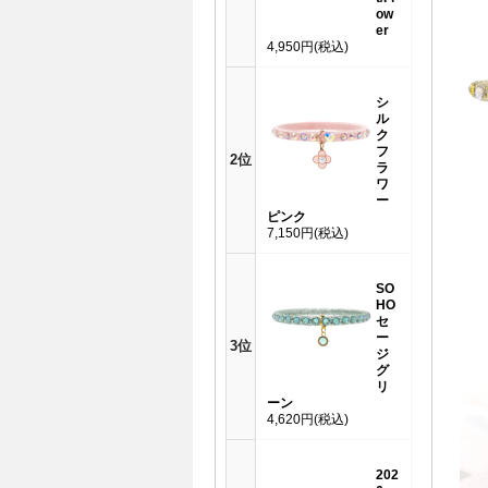
ow
er
4,950円
(税込)
シ
ル
ク
フ
2位
ラ
ワ
ー
ピンク
7,150円
(税込)
SO
HO
セ
ー
3位
ジ
グ
リ
ーン
4,620円
(税込)
202