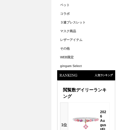
ペット
コラボ
３連ブレスレット
マスク商品
レザーアイテム
その他
WEB限定
gingam Select
人気ランキング
閲覧数デイリーランキ
ング
202
6
Au
1位
gus
t/Fl