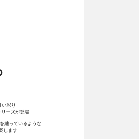
O
甘い彩り
」シリーズが登場
を纏っているような
案します