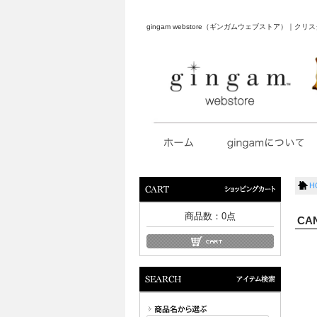
gingam webstore（ギンガムウェブストア）
H
ショッピングカート
商品数：
0
点
CA
アイテム検索