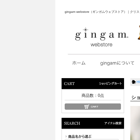
gingam webstore（ギンガムウェブストア）
H
ショッピングカート
商品数：
0
点
シ
アイテム検索