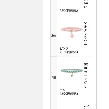
ow
er
4,950円
(税込)
シ
ル
ク
フ
2位
ラ
ワ
ー
ピンク
7,150円
(税込)
SO
HO
セ
ー
3位
ジ
グ
リ
ーン
4,620円
(税込)
202