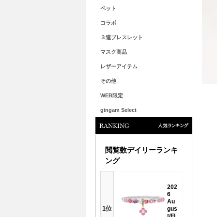
ペット
コラボ
３連ブレスレット
マスク商品
レザーアイテム
その他
WEB限定
gingam Select
人気ランキング
閲覧数デイリーランキ
ング
202
6
Au
1位
gus
t/Fl