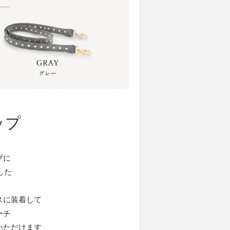
ップ
プに
した
スに装着して
ーチ
いただけます