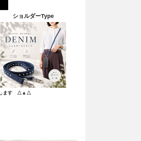
ショルダーType
動します △▲△