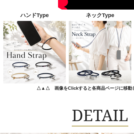
ハンドType
ネックType
△▲△ 画像をClickすると各商品ページに移
DETAIL