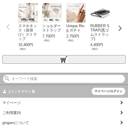
スマホネッ
ショルダー
Unique Rin
RUBBER S
デニム
ク（首掛
ストラップ
g ガチャ
TRAP(黒ゴ
ルダー
け）ストラ
ムストラッ
ラップ
7,700円
2,750円
ップ
プ)
8,800円
（税込）
（税込）
15,400円
4,400円
（税込）
（税込）
（税込）
マイページログイン
ようこそ
ゲスト
様
マイページ
ご利用案内
gingamについて