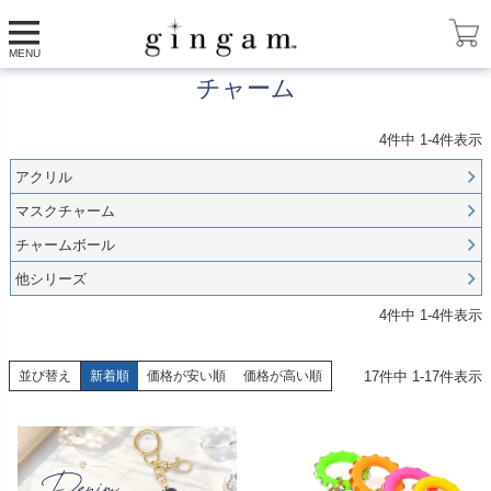
HOME
チャーム
MENU
チャーム
4
件中
1
-
4
件表示
アクリル
マスクチャーム
チャームボール
他シリーズ
4
件中
1
-
4
件表示
17
件中
1
-
17
件表示
並び替え
新着順
価格が安い順
価格が高い順